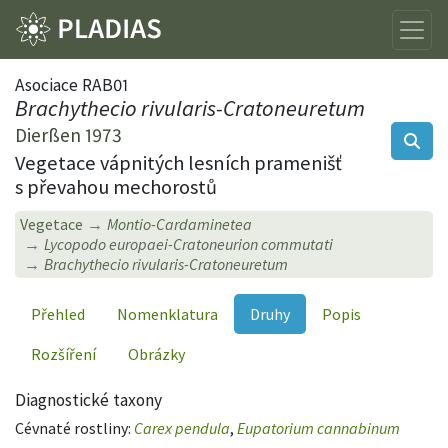
Asociace RAB01
Brachythecio rivularis-Cratoneuretum
Dierßen 1973
Vegetace vápnitých lesních pramenišť
s převahou mechorostů
Vegetace
Montio-Cardaminetea
Lycopodo europaei-Cratoneurion commutati
Brachythecio rivularis-Cratoneuretum
Přehled
Nomenklatura
Druhy
Popis
Rozšíření
Obrázky
Diagnostické taxony
Cévnaté rostliny:
Carex pendula
,
Eupatorium cannabinum