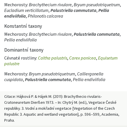
Mechorosty:
Brachythecium rivulare
,
Bryum pseudotriquetrum
,
Eucladium verticillatum
,
Palustriella commutata
,
Pellia
endiviifolia
,
Philonotis calcarea
Konstantní taxony
Mechorosty:
Brachythecium rivulare
,
Palustriella commutata
,
Pellia endiviifolia
Dominantní taxony
Cévnaté rostliny:
Caltha palustris
,
Carex panicea
,
Equisetum
palustre
Mechorosty:
Bryum pseudotriquetrum
,
Calliergonella
cuspidata
,
Palustriella commutata
,
Pellia endiviifolia
Citace: Hájková P. & Hájek M. (2011): Brachythecio rivularis-
Cratoneuretum Dierßen 1973. – In: Chytrý M. (ed.), Vegetace České
republiky. 3. Vodní a mokřadní vegetace [Vegetation of the Czech
Republic 3. Aquatic and wetland vegetation], p. 596–599, Academia,
Praha.