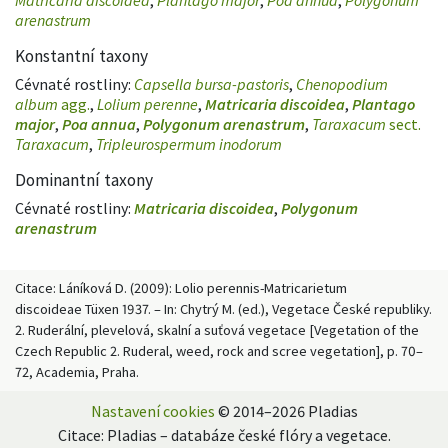
arenastrum
Konstantní taxony
Cévnaté rostliny:
Capsella bursa-pastoris
,
Chenopodium
album
agg.
,
Lolium perenne
,
Matricaria discoidea
,
Plantago
major
,
Poa annua
,
Polygonum arenastrum
,
Taraxacum
sect.
Taraxacum
,
Tripleurospermum inodorum
Dominantní taxony
Cévnaté rostliny:
Matricaria discoidea
,
Polygonum
arenastrum
Citace: Láníková D. (2009): Lolio perennis-Matricarietum
discoideae Tüxen 1937. – In: Chytrý M. (ed.), Vegetace České republiky.
2. Ruderální, plevelová, skalní a suťová vegetace [Vegetation of the
Czech Republic 2. Ruderal, weed, rock and scree vegetation], p. 70–
72, Academia, Praha.
Nastavení cookies
© 2014–2026 Pladias
Citace: Pladias – databáze české flóry a vegetace.