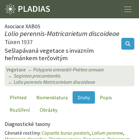
Asociace XAB05
Lolio perennis-Matricarietum discoideae
Tüxen 1937
Sešlapávaná vegetace s invazním
heřmánkem terčovitým
Vegetace
Polygono arenastri-Poëtea annuae
Saginion procumbentis
Lolio perennis-Matricarietum discoideae
Přehled
Nomenklatura
Druhy
Popis
Rozšíření
Obrázky
Diagnostické taxony
Cévnaté rostliny:
Capsella bursa-pastoris
,
Lolium perenne
,
Matricaria discoidea
,
Plantago major
,
Poa annua
,
Polygonum