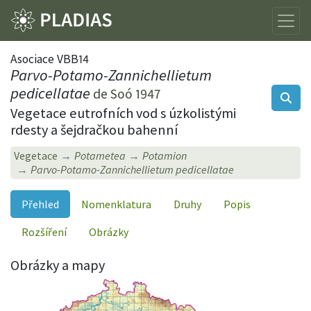
Asociace VBB14
Parvo-Potamo-Zannichellietum
pedicellatae
de Soó 1947
Vegetace eutrofních vod s úzkolistými
rdesty a šejdračkou bahenní
Vegetace
Potametea
Potamion
Parvo-Potamo-Zannichellietum pedicellatae
Přehled
Nomenklatura
Druhy
Popis
Rozšíření
Obrázky
Obrázky a mapy