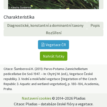
Charakteristika
Diagnostické, konstantní a dominantní taxony
Popis
Rozšíření
Vegetace ČR
Nahrát fotky
Citace: Šumberová K. (2011): Parvo-Potamo-Zannichellietum
pedicellatae De Soó 1947. – In: Chytrý M. (ed.), Vegetace České
republiky. 3. Vodní a mokřadní vegetace [Vegetation of the Czech
Republic 3. Aquatic and wetland vegetation], p. 180–184, Academia,
Praha.
Nastavení cookies
© 2014–2026 Pladias
Citace: Pladias – databáze české flóry a vegetace.