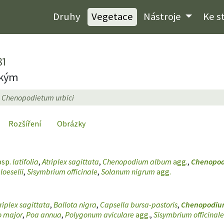
Druhy
Vegetace
Nástroje
Ke s
81
ským
Chenopodietum urbici
Rozšíření
Obrázky
bsp.
latifolia
,
Atriplex sagittata
,
Chenopodium album
agg.
,
Chenopo
loeselii
,
Sisymbrium officinale
,
Solanum nigrum
agg.
riplex sagittata
,
Ballota nigra
,
Capsella bursa-pastoris
,
Chenopodiu
o major
,
Poa annua
,
Polygonum aviculare
agg.
,
Sisymbrium officinale