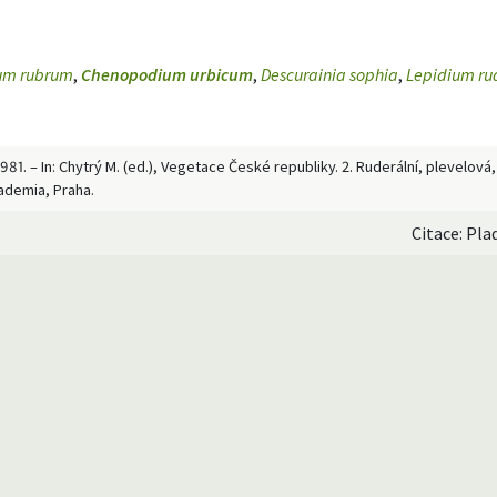
um rubrum
,
Chenopodium urbicum
,
Descurainia sophia
,
Lepidium ru
1. – In: Chytrý M. (ed.), Vegetace České republiky. 2. Ruderální, plevelová
cademia, Praha.
Citace: Pla