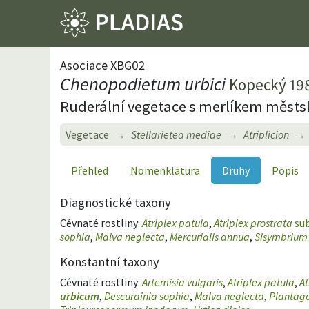
Asociace XBG02
Chenopodietum urbici
Kopecký 19
Ruderální vegetace s merlíkem měst
Vegetace
Stellarietea mediae
Atriplicion
Přehled
Nomenklatura
Druhy
Popis
Diagnostické taxony
Cévnaté rostliny:
Atriplex patula
,
Atriplex prostrata
su
sophia
,
Malva neglecta
,
Mercurialis annua
,
Sisymbrium 
Konstantní taxony
Cévnaté rostliny:
Artemisia vulgaris
,
Atriplex patula
,
At
urbicum
,
Descurainia sophia
,
Malva neglecta
,
Plantag