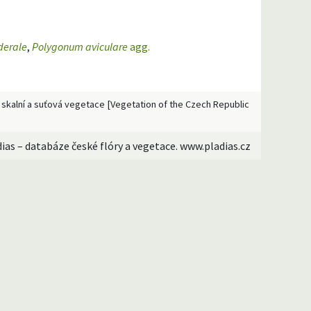
derale
,
Polygonum aviculare
agg.
, skalní a suťová vegetace [Vegetation of the Czech Republic
dias – databáze české flóry a vegetace. www.pladias.cz