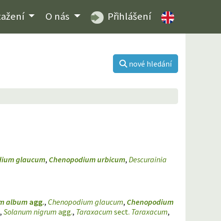
tažení
O nás
Přihlášení
nové hledání
dium glaucum
,
Chenopodium urbicum
,
Descurainia
m album
agg.
,
Chenopodium glaucum
,
Chenopodium
,
Solanum nigrum
agg.
,
Taraxacum
sect.
Taraxacum
,