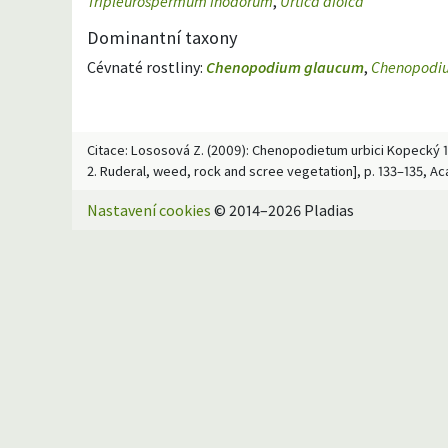
Tripleurospermum inodorum
,
Urtica dioica
Dominantní taxony
Cévnaté rostliny:
Chenopodium glaucum
,
Chenopodi
Citace: Lososová Z. (2009): Chenopodietum urbici Kopecký 198
2. Ruderal, weed, rock and scree vegetation], p. 133–135, A
Nastavení cookies
© 2014–2026 Pladias